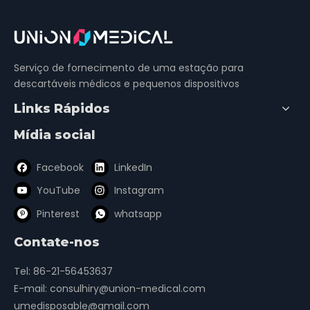
Notícias relacionadas
conteúdo está vazio!
Serviço de fornecimento de uma estação para
descartáveis ​​médicos e pequenos dispositivos
Links Rápidos
Serviço de fornecimento de uma estação para
descartáveis ​​médicos e pequenos dispositivos
Mídia social
Facebook
LinkedIn
Pesquisa de artigos
YouTube
Instagram
Pinterest
whatsapp
Pesquisar
Contate-nos
Artigos recomendados
Tel: 86-21-56453637
E-mail:
consulhiry@union-medical.com
Nosso novo site começa a ficar online
umedisposable@gmail.com