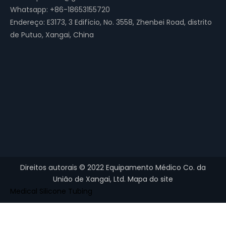
Whatsapp:
+86-18653155720
Todos os consumíveis médicos e pequenos dispositivos médicos
Endereço: E3173, 3 Edifício, No. 3558, Zhenbei Road, distrito
de Putuo, Xangai, China
Contact Us
Direitos autorais ©
2022
Equipamento Médico Co. da
União de Xangai, Ltd.
Mapa do site
Medical Silicone Tubing