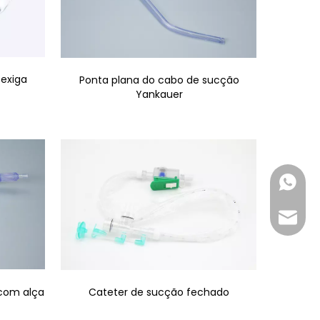
bexiga
Ponta plana do cabo de sucção
Yankauer
+86-18
inquir
com alça
Cateter de sucção fechado