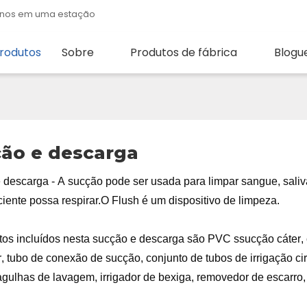
quenos em uma estação
rodutos
Sobre
Produtos de fábrica
Blogu
ão e descarga
 descarga
- A sucção pode ser usada para limpar sangue, saliv
iente possa respirar.O Flush é um dispositivo de limpeza.
tos incluídos nesta sucção e descarga são
PVC
s
sucção
c
áter
,
r
, tubo de conexão de sucção, conjunto de tubos de irrigação ci
 agulhas de lavagem, irrigador de bexiga, removedor de escarro, 