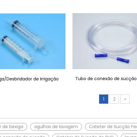
Tubo de conexão de sucção
ga/Desbridador de Irrigação
1
2
»
or de bexiga
agulhas de lavagem
Cateter de Sucção F