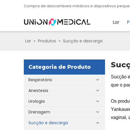
Compra de descartáveis ​​​​médicos e dispositivos pe
Lar
P
Lar
»
Produtos
»
Sucção e descarga
Sucç
Categoria de Produto
Sucção e
Respiratório
que o pac
Anestesia
Urologia
Os produ
Yankaue
Drenagem
vaginal
,
Sucção e descarga