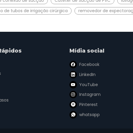
e conexão de sucção
Cateter de Sucção de PVC
lavag
o de tubos de irrigação cirúrgica
removedor de expectora
Rápidos
Mídia social
Facebook
s
LinkedIn
YouTube
Instagram
asos
Pinterest
whatsapp