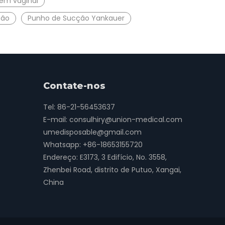
em vaginal
ção
Punho de Sucção Yankauer
Contate-nos
Tel: 86-21-56453637
E-mail:
consulhiry@union-medical.com
umedisposable@gmail.com
Whatsapp:
+86-18653155720
Endereço: E3173, 3 Edifício, No. 3558,
Zhenbei Road, distrito de Putuo, Xangai,
China