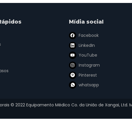
Rápidos
Mídia social
Facebook
s
LinkedIn
YouTube
Instagram
asos
Pinterest
whatsapp
torais ©
2022
Equipamento Médico Co. da União de Xangai, Ltd.
M