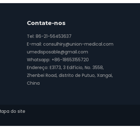
Contate-nos
Tel: 86-21-56453637
E-mail:
consulhiry@union-medical.com
umedisposable@gmail.com
Whatsapp:
+86-18653155720
Endereço: E3173, 3 Edifício, No. 3558,
Zhenbei Road, distrito de Putuo, Xangai,
China
apa do site