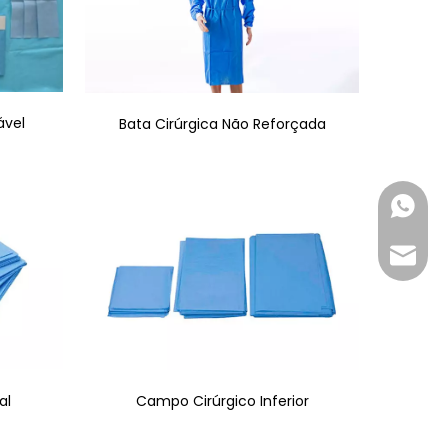
ável
Bata Cirúrgica Não Reforçada
+86-18
inquir
al
Campo Cirúrgico Inferior