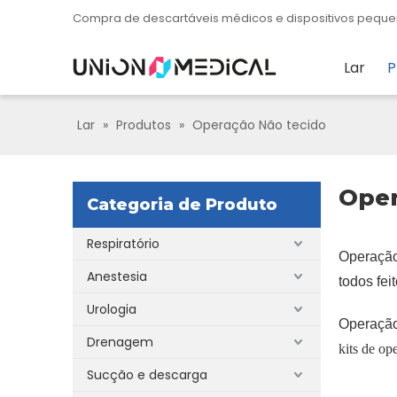
Compra de descartáveis ​​​​médicos e dispositivos pe
Lar
P
Lar
»
Produtos
»
Operação Não tecido
Oper
Categoria de Produto
Respiratório
Operação
Anestesia
todos fei
Urologia
Operação 
Drenagem
kits de op
Sucção e descarga