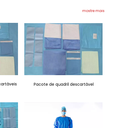
mostre mais
artáveis
Pacote de quadril descartável