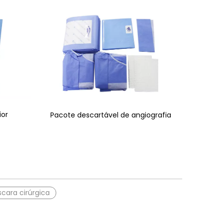
ior
Pacote descartável de angiografia
cara cirúrgica