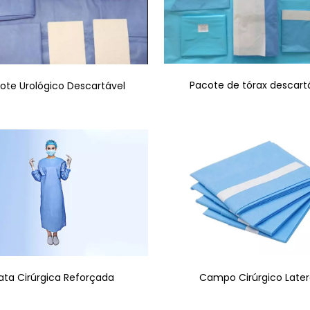
Pacote de tórax descart
ote Urológico Descartável
Campo Cirúrgico Later
ata Cirúrgica Reforçada