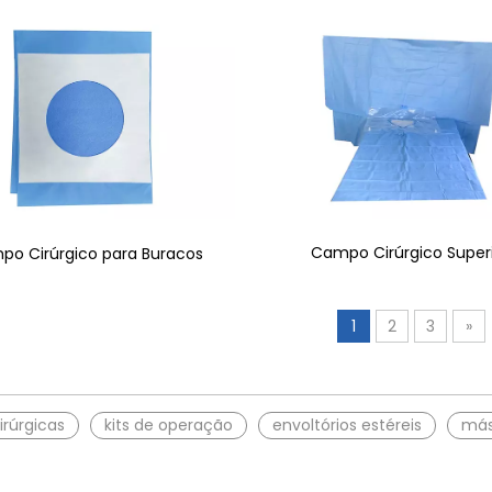
Campo Cirúrgico Super
po Cirúrgico para Buracos
1
2
3
»
irúrgicas
kits de operação
envoltórios estéreis
más