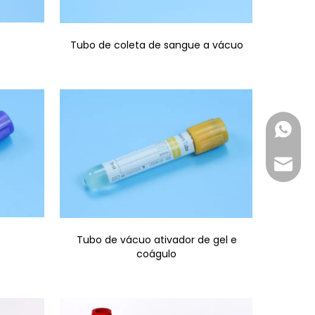
Tubo de coleta de sangue a vácuo
+86-18
inquir
Tubo de vácuo ativador de gel e
coágulo