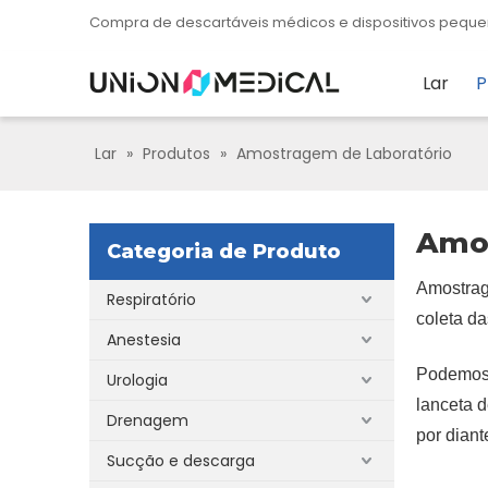
Compra de descartáveis ​​​​médicos e dispositivos pe
Lar
P
Lar
»
Produtos
»
Amostragem de Laboratório
Amos
Categoria de Produto
Amostrag
Respiratório
coleta da
Anestesia
Podemos 
Urologia
lanceta 
Drenagem
por diant
Sucção e descarga