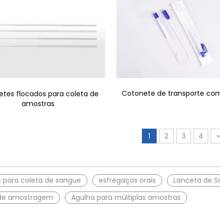
Cotonete de transporte co
tes flocados para coleta de
amostras
1
2
3
4
»
 para coleta de sangue
esfregaços orais
Lanceta de 
de amostragem
Agulha para múltiplas amostras