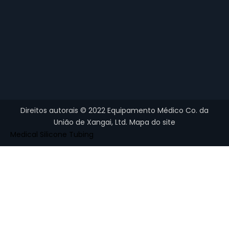
Bolsa de Reservatório
tubo corrugado
Direitos autorais ©
2022
Equipamento Médico Co. da
União de Xangai, Ltd.
Mapa do site
Medical Silicone Tubing