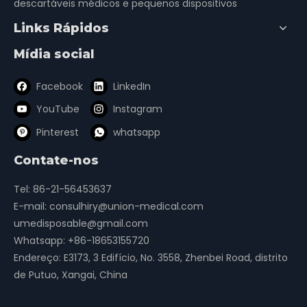
descartáveis ​​médicos e pequenos dispositivos
Links Rápidos
Mídia social
Tubo de traqueostomia
Filtro Viral Bacteriano
com cânula única com
22M/15F
Facebook
LinkedIn
punho
YouTube
Instagram
1
2
3
4
»
Pinterest
whatsapp
Contate-nos
Máscara Laríngea Via Aérea
LMA
Tel: 86-21-56453637
tubos de traqueostomia
E-mail:
consulhiry@union-medical.com
umedisposable@gmail.com
máscaras de anestesia de silicone
Whatsapp:
+86-18653155720
máscaras de anestesia com almofada de ar
Endereço: E3173, 3 Edifício, No. 3558, Zhenbei Road, distrito
de Putuo, Xangai, China
Máscaras de anestesia em PVC
Circuitos de anestesia
Tubos ET