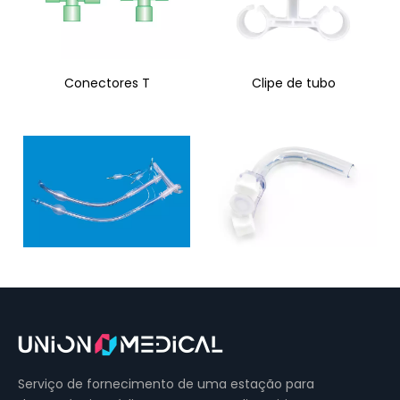
Conectores T
Clipe de tubo
Tubo de duplo lúmen
Tubo de traqueostomia
(DLT)
com cânula única sem
algema
Serviço de fornecimento de uma estação para