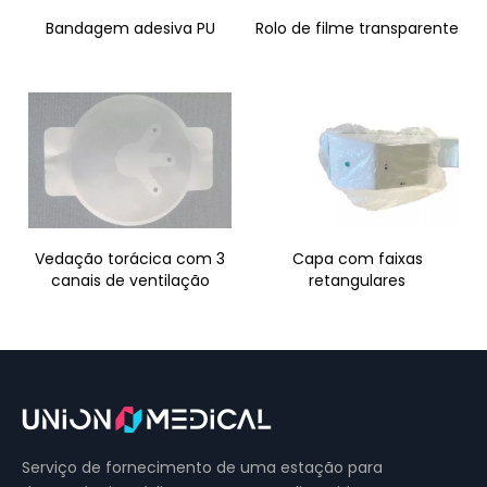
Bandagem adesiva PU
Rolo de filme transparente
Vedação torácica com 3
Capa com faixas
canais de ventilação
retangulares
...
1
2
3
4
68
»
Serviço de fornecimento de uma estação para