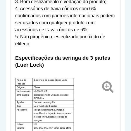
3. Bom deslizamento e vedação do produto;
4. Acessórios de trava cônicos com 6%
confirmados com padrões internacionais podem
ser usados ​​com qualquer produto com
acessórios de trava cônicos de 6%;
5. Não pirogênico, esterilizado por óxido de
etileno.
Especificações da seringa de 3 partes
(Luer Lock)
Nome do
3-
seringa de peças (Luer Lock)
Produto
Origem
China
Certificações
CE/ISO/FDA
Embalagem
Embalagem da unidade de saco
PE
/Bolha
Agulha
Com
ou sem agulha
Tipo
Luer Lock de 3 partes
Aplicativo
Injeção subcutânea, injeção
intradérmica, injeção intramuscular,
injeção intravenosa e coleta de
sangue.
Estéril
EO
volume
1ml
/
2ml
/
3ml
/
5ml
/
10ml
/
20ml
/
25ml
/