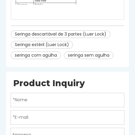
30ml
/
50ml
Grossura
Padrão
Material
PP/borracha sintética
Avisa
S
apenas para uso único.A
reutilização é proibida.Interrompa o
uso se a embalagem estiver
danificada.
Seringa descartável de 3 partes (Luer Lock)
Seringa estéril (Luer Lock)
seringa com agulha
seringa sem agulha
Product Inquiry