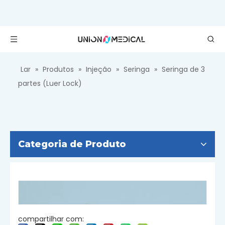
Lar
»
Produtos
»
Injeção
»
Seringa
»
Seringa de 3
partes (Luer Lock)
Categoria de Produto
compartilhar com: