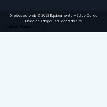
Direitos autorais ©
2022
Equipamento Médico Co. da
União de Xangai, Ltd.
Mapa do site
Medical Silicone Tubing