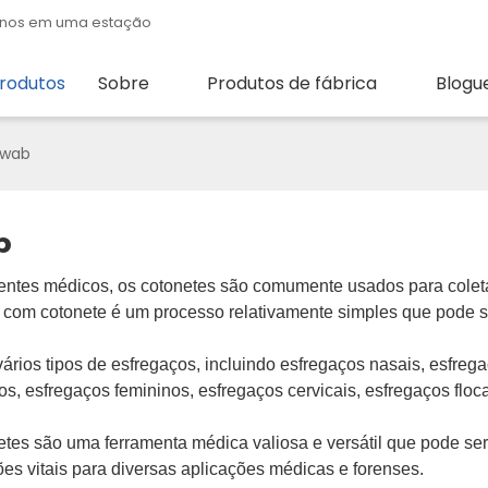
quenos em uma estação
rodutos
Sobre
Produtos de fábrica
Blogu
Swab
b
tes médicos, os cotonetes são comumente usados ​​para coletar
com cotonete é um processo relativamente simples que pode ser 
ários tipos de esfregaços, incluindo esfregaços nasais, esfreg
s, esfregaços femininos, esfregaços cervicais, esfregaços floca
tes são uma ferramenta médica valiosa e versátil que pode ser
es vitais para diversas aplicações médicas e forenses.