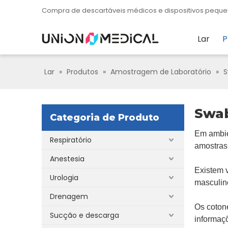
Compra de descartáveis ​​​​médicos e dispositivos pe
Lar
P
Lar
»
Produtos
»
Amostragem de Laboratório
»
Swa
Categoria de Produto
Em ambien
Respiratório
amostras 
Anestesia
Existem v
Urologia
masculino
Drenagem
Os cotone
Sucção e descarga
informaçõ