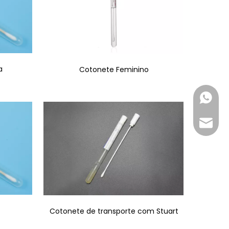
a
Cotonete Feminino
+86-18
inquir
Cotonete de transporte com Stuart