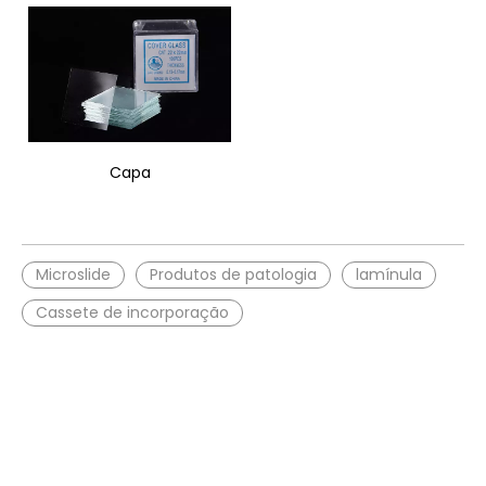
Capa
Microslide
Produtos de patologia
lamínula
Cassete de incorporação