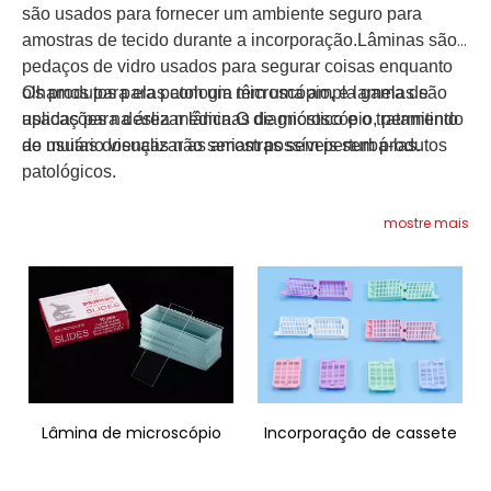
são usados ​​para fornecer um ambiente seguro para
amostras de tecido durante a incorporação.Lâminas são
pedaços de vidro usados ​​para segurar coisas enquanto
olhamos para elas com um microscópio, e lamelas são
Os produtos para patologia têm uma ampla gama de
usadas para deslizar lâminas de microscópio, permitindo
aplicações na área médica.O diagnóstico e o tratamento
ao usuário visualizar as amostras sem perturbá-las.
de muitas doenças não seriam possíveis sem produtos
patológicos.
mostre mais
Lâmina de microscópio
Incorporação de cassete