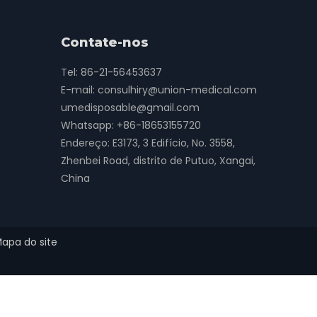
Contate-nos
Tel: 86-21-56453637
E-mail:
consulhiry@union-medical.com
umedisposable@gmail.com
Whatsapp:
+86-18653155720
Endereço: E3173, 3 Edifício, No. 3558,
Zhenbei Road, distrito de Putuo, Xangai,
China
apa do site