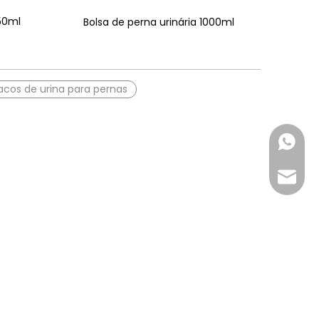
750ml
Bolsa de perna urinária 1000ml
acos de urina para pernas
+86-18
inquir