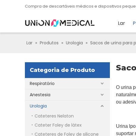
Compra de descartáveis ​​​​médicos e dispositivos pe
Lar
P
Lar
»
Produtos
»
Urologia
»
Sacos de urina para 
Saco
Categoria de Produto
Respiratório
O
urina
p
Anestesia
naturalme
ou adesiv
Urologia
Cateteres Nelaton
Cateter Foley de látex
Urina
l
po
suportar
Cateteres de Foley de silicone