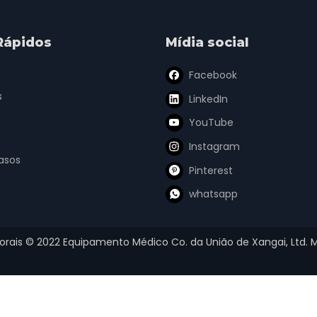
Rápidos
Mídia social
Facebook
s
LinkedIn
YouTube
Instagram
asos
Pinterest
whatsapp
torais ©
2022
Equipamento Médico Co. da União de Xangai, Ltd.
M