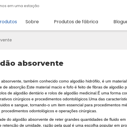
quenos em uma estação
rodutos
Sobre
Produtos de fábrica
Blogu
rvente
dão absorvente
 absorvente, também conhecido como algodão hidrófilo, é um material 
 de absorção.Este material macio e fofo é feito de fibras de algodão 
 rolos de algodão dentário e rolos de algodão medicinal.É uma forma
urativos cirúrgicos e procedimentos odontológicos.Uma das característ
fluidos e sangue, tornando-o um item essencial para procedimentos mé
, procedimentos odontológicos e operações cirúrgicas.
ade do algodão absorvente de reter grandes quantidades de fluido em 
e retenção de umidade, razão pela qual é uma escolha popular em prod