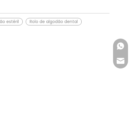
ão estéril
Rolo de algodão dental
+86-18
inquir