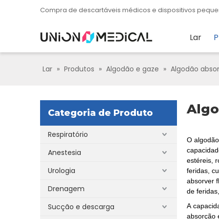
Compra de descartáveis ​​​​médicos e dispositivos pe
Lar
P
Lar
»
Produtos
»
Algodão e gaze
»
Algodão abso
Algo
Categoria de Produto
Respiratório
O algodão
capacidade
Anestesia
estéreis,
Urologia
feridas, c
absorver 
Drenagem
de feridas
Sucção e descarga
A capacid
absorção 