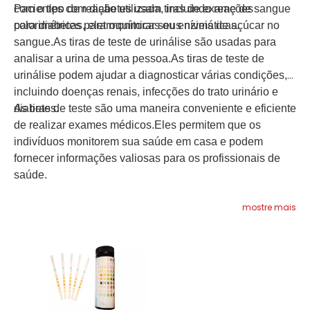
com o tipo de reação utilizada, incluindo reações
Pacientes com diabetes usam tiras de exame de sangue
colorimétricas, eletroquímicas ou enzimáticas.
para diabetes para monitorar seus níveis de açúcar no
sangue.As tiras de teste de urinálise são usadas para
analisar a urina de uma pessoa.As tiras de teste de
urinálise podem ajudar a diagnosticar várias condições,
incluindo doenças renais, infecções do trato urinário e
diabetes.
As tiras de teste são uma maneira conveniente e eficiente
de realizar exames médicos.Eles permitem que os
indivíduos monitorem sua saúde em casa e podem
fornecer informações valiosas para os profissionais de
saúde.
mostre mais