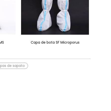
SMS
Capa de bota SF Microporus
pas de sapato