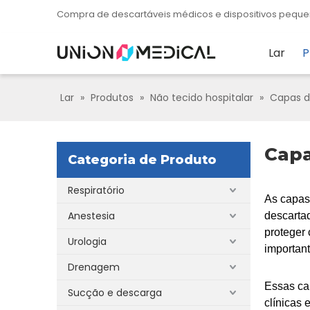
Compra de descartáveis ​​​​médicos e dispositivos pe
Lar
P
Lar
»
Produtos
»
Não tecido hospitalar
»
Capas de
Capa
Categoria de Produto
Respiratório
As capas 
Anestesia
descartad
proteger
Urologia
importan
Drenagem
Essas ca
Sucção e descarga
clínicas 