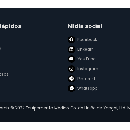
Rápidos
Mídia social
Facebook
s
LinkedIn
YouTube
Instagram
asos
Pinterest
whatsapp
torais ©
2022
Equipamento Médico Co. da União de Xangai, Ltd.
M