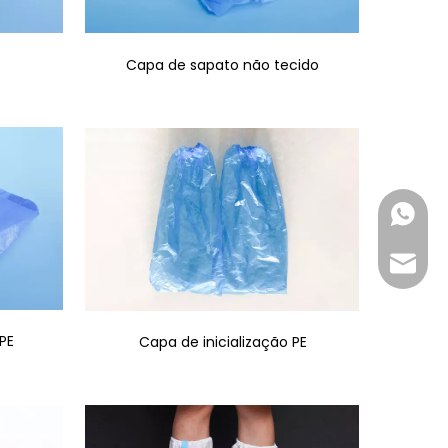
Capa de sapato não tecido
+86-18
inquir
PE
Capa de inicialização PE