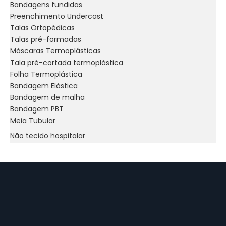
Bandagens fundidas
Preenchimento Undercast
Talas Ortopédicas
Talas pré-formadas
Máscaras Termoplásticas
Tala pré-cortada termoplástica
Folha Termoplástica
Bandagem Elástica
Bandagem de malha
Bandagem PBT
Meia Tubular
Não tecido hospitalar
Máscara Médica
Boné Médico
Capas descartáveis ​​para sapatos
Avental Descartável
Bata de isolamento
Macacão protetor descartável
Macacões descartáveis