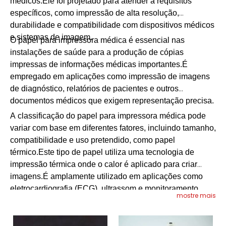
médicos.Ele foi projetado para atender a requisitos
específicos, como impressão de alta resolução,
durabilidade e compatibilidade com dispositivos médicos
e sistemas de imagem.
O papel para impressora médica é essencial nas
instalações de saúde para a produção de cópias
impressas de informações médicas importantes.É
empregado em aplicações como impressão de imagens
de diagnóstico, relatórios de pacientes e outros
documentos médicos que exigem representação precisa.
A classificação do papel para impressora médica pode
variar com base em diferentes fatores, incluindo tamanho,
compatibilidade e uso pretendido, como papel
térmico.Este tipo de papel utiliza uma tecnologia de
impressão térmica onde o calor é aplicado para criar
imagens.É amplamente utilizado em aplicações como
eletrocardiografia (ECG), ultrassom e monitoramento
mostre mais
fetal.