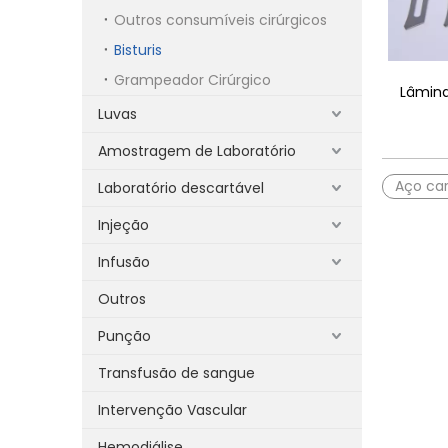
Outros consumíveis cirúrgicos
Bisturis
Grampeador Cirúrgico
Lâmina
Luvas
Amostragem de Laboratório
Aço ca
Laboratório descartável
Injeção
Infusão
Outros
Punção
Transfusão de sangue
Intervenção Vascular
Hemodiálise