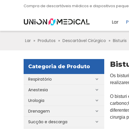
Compra de descartáveis ​​​​médicos e dispositivos pe
Lar
P
Lar
»
Produtos
»
Descartável Cirúrgico
»
Bisturis
Bist
Categoria de Produto
Os bistur
Respiratório
realizar
Anestesia
O bisturi
Urologia
carbono;
diferente
Drenagem
cirurgia 
Sucção e descarga