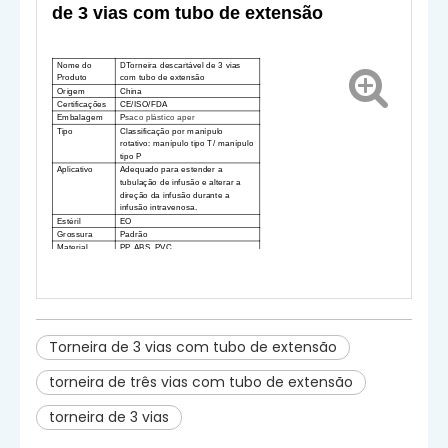
de 3 vias com tubo de extensão
Nome do
D
Torneira descartável de 3 vias
Produto
com tubo de extensão
Origem
China
Certificações
CE/ISO/FDA
Embalagem
P
saco plástico aper
Tipo
Classificação por manípulo
rotativo: manípulo tipo T/ manípulo
tipo P
Aplicativo
Adequado para estender a
tubulação de infusão e alterar a
direção da infusão durante a
infusão intravenosa.
Estéril
EO
Grossura
Padrão
Material
PP, ABS, PVC
Avisa
S
solteiro
-
usarem apenas
.R
euse é
proibido
d
en.Interrompa o uso se a
embalagem estiver danificada
.
Torneira de 3 vias com tubo de extensão
torneira de três vias com tubo de extensão
torneira de 3 vias