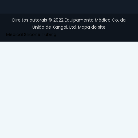
Direitos autorais ©
2022
Equipamento Médico Co. da
União de Xangai, Ltd.
Mapa do site
Medical Silicone Tubing