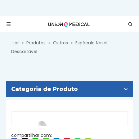
Lar
»
Produtos
»
Outros
»
Espéculo Nasal
Descartável
Categoria de Produto
compartilhar com: