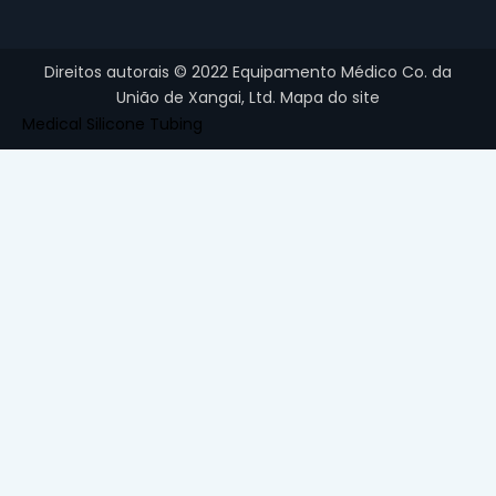
Direitos autorais ©
2022
Equipamento Médico Co. da
União de Xangai, Ltd.
Mapa do site
Medical Silicone Tubing