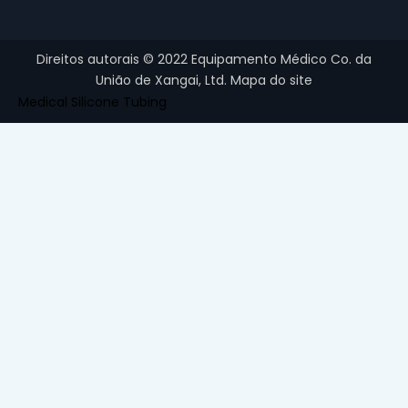
Direitos autorais ©
2022
Equipamento Médico Co. da
União de Xangai, Ltd.
Mapa do site
Medical Silicone Tubing