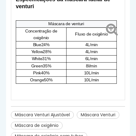
venturi
Máscara de venturi
Concentração de
Fluxo de oxigênio
oxigênio
Blue24%
4L/min
Yellow28%
4L/min
White31%
6L/min
Green35%
8l/min
Pink40%
10L/min
Orange50%
10L/min
Máscara Venturi Ajustável
Máscara Venturi
Máscara de oxigênio
Máscara de oxigênio com tubos