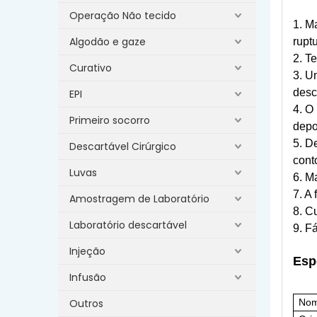
Operação Não tecido
1. M
Algodão e gaze
ruptu
2. T
Curativo
3. U
desc
EPI
4. O
Primeiro socorro
depo
5. D
Descartável Cirúrgico
cont
Luvas
6. M
7. A
Amostragem de Laboratório
8. C
Laboratório descartável
9. Fá
Injeção
Esp
Infusão
Outros
Nom