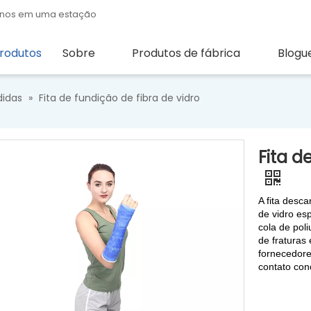
quenos em uma estação
rodutos
Sobre
Produtos de fábrica
Blogu
didas
»
Fita de fundição de fibra de vidro
Fita d
A fita desca
de vidro es
cola de pol
de fraturas
fornecedore
contato con