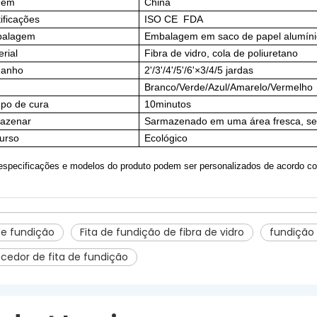
gem
China
ificações
ISO CE FDA
alagem
Embalagem em saco de papel alumíni
rial
Fibra de vidro, cola de poliuretano
anho
2'/3'/4'/5'/6'×3/4/5 jardas
Branco/Verde/Azul/Amarelo/Vermelho
po de cura
10
minutos
azenar
S
armazenado em uma área fresca, sec
urso
Ecológico
specificações e modelos do produto podem ser personalizados de acordo co
de fundição
Fita de fundição de fibra de vidro
fundição 
cedor de fita de fundição