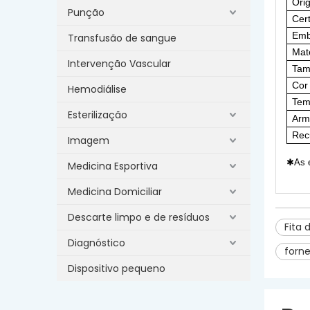
Ori
Punção
Cert
Emb
Transfusão de sangue
Mate
Intervenção Vascular
Tam
Cor
Hemodiálise
Tem
Esterilização
Arm
Rec
Imagem
✱As e
Medicina Esportiva
Medicina Domiciliar
Descarte limpo e de resíduos
Fita 
Diagnóstico
forne
Dispositivo pequeno