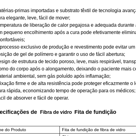
atérias-primas importadas e substrato têxtil de tecnologia avanç
ra elegante, leve, fácil de mover;
emperatura de liberação de calor pegajosa e adequada durante 
m pequeno encolhimento após a cura pode efetivamente eliminar 
onfortáveis;
 processo exclusivo de produção e revestimento pode evitar 
sição de gel de polímero e garantir o uso de fácil abertura;
esign de estrutura de tecido poroso, leve, mais respirável, tran
orno do corpo após o alongamento, deixando o paciente mais co
aterial ambiental, sem gás poluído após inflamação;
 fixação firme e de alta resistência pode proteger eficazmente o l
ura rápida, economizando tempo de operação para os médicos;
cil de absorver e fácil de operar.
ecificações de
Fita de fundição
Fibra de vidro
e do Produto
Fita de fundição de fibra de vidro