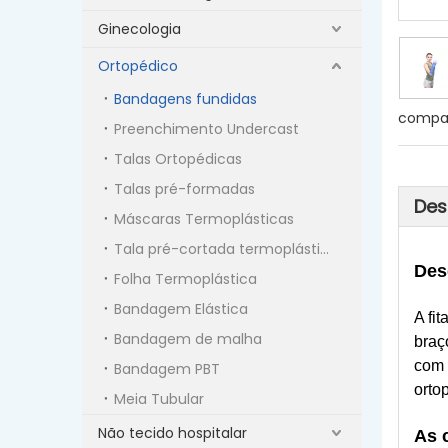
Ginecologia
Ortopédico
Bandagens fundidas
compar
Preenchimento Undercast
Talas Ortopédicas
Talas pré-formadas
Des
Máscaras Termoplásticas
Tala pré-cortada termoplástica
Desc
Folha Termoplástica
Bandagem Elástica
A fi
Bandagem de malha
braç
com 
Bandagem PBT
orto
Meia Tubular
Não tecido hospitalar
As 