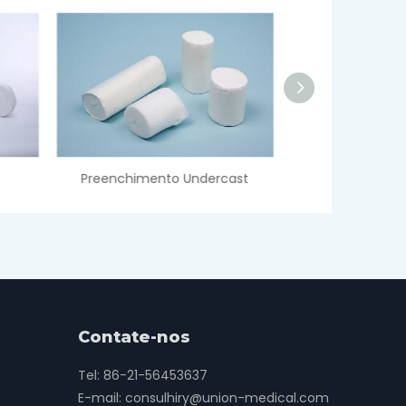
cast
Bandagem de gesso de Paris
Contate-nos
Tel: 86-21-56453637
E-mail:
consulhiry@union-medical.com