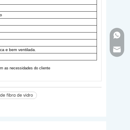
o
+86-18
inquir
a e bem ventilada.
m as necessidades do cliente
de fibra de vidro