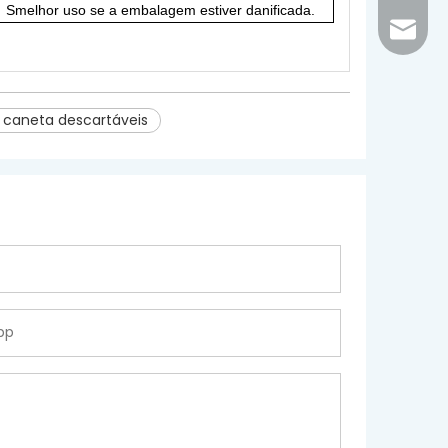
.
S
melhor uso se a embalagem estiver danificada
.
inquir
 caneta descartáveis