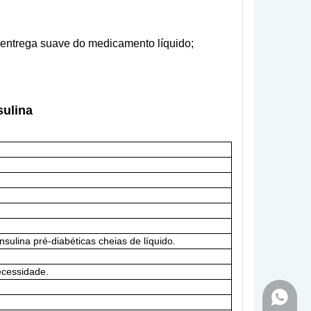
a entrega suave do medicamento líquido;
sulina
sulina pré-diabéticas cheias de líquido.
cessidade.
+86-18