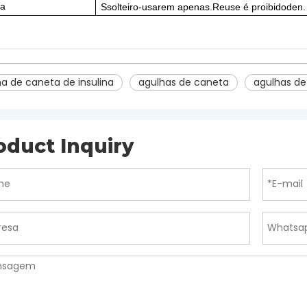
sa
S
solteiro
-
usarem apenas
.R
euse é proibido
d
en
a de caneta de insulina
agulhas de caneta
agulhas de
oduct Inquiry