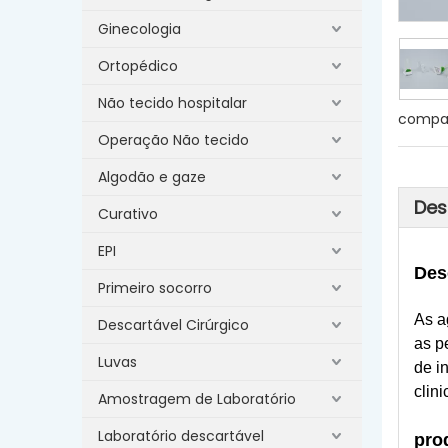
Ginecologia
Ortopédico
Não tecido hospitalar
compar
Operação Não tecido
Algodão e gaze
Des
Curativo
EPI
Des
Primeiro socorro
As a
Descartável Cirúrgico
as p
Luvas
de i
clin
Amostragem de Laboratório
Laboratório descartável
pro