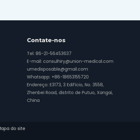
Contate-nos
Tel: 86-21-56453637
E-mail:
consulhiry@union-medical.com
umedisposable@gmail.com
Whatsapp:
+86-18653155720
Endereço: E3173, 3 Edifício, No. 3558,
Zhenbei Road, distrito de Putuo, Xangai,
China
apa do site