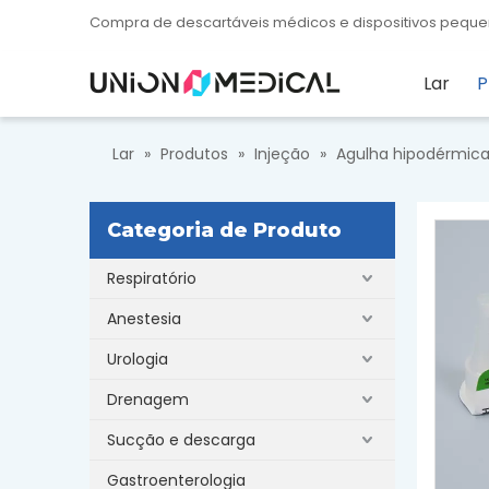
Compra de descartáveis ​​​​médicos e dispositivos pe
Lar
P
Lar
»
Produtos
»
Injeção
»
Agulha hipodérmic
Categoria de Produto
Respiratório
Anestesia
Urologia
Drenagem
Sucção e descarga
Gastroenterologia