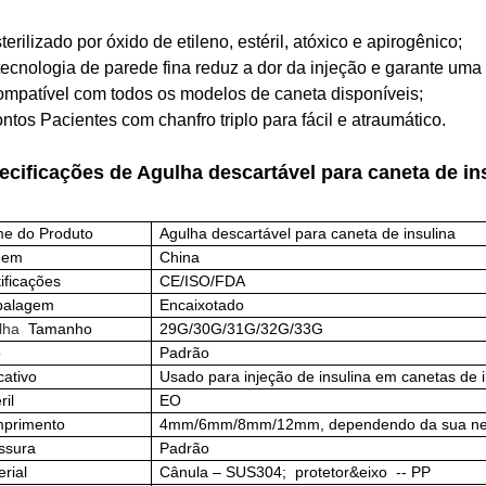
terilizado por óxido de etileno, estéril, atóxico e apirogênico;
 tecnologia de parede fina reduz a dor da injeção e garante um
ompatível com todos os modelos de caneta disponíveis;
ontos Pacientes com chanfro triplo para fácil e atraumático.
ecificações de
Agulha descartável para caneta de in
e do Produto
Agulha descartável para caneta de insulina
gem
China
ificações
CE/ISO/FDA
alagem
Encaixotado
lha
Tamanho
29G/30G/31G/32G/33G
o
Padrão
cativo
Usado para injeção de insulina em canetas de in
ril
EO
primento
4mm/6mm/8mm/12mm,
dependendo da sua ne
ssura
Padrão
rial
Cânula – SUS304;
protetor&
eixo
-- PP