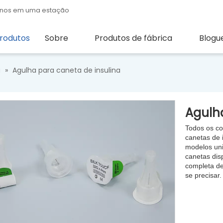
quenos em uma estação
rodutos
Sobre
Produtos de fábrica
Blogu
a
»
Agulha para caneta de insulina
Agulh
Todos os co
canetas de 
modelos uni
canetas di
completa de
se precisar.