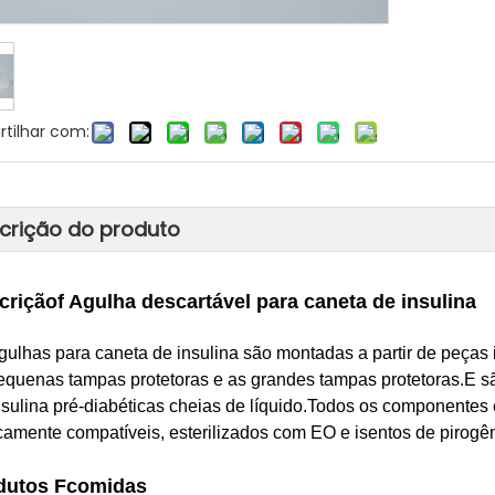
tilhar com:
crição do produto
crição
f Agulha descartável para caneta de insulina
gulhas para caneta de insulina são montadas a partir de peças 
equenas tampas protetoras e as grandes tampas protetoras.E sã
nsulina pré-diabéticas cheias de líquido.Todos os componentes e
icamente compatíveis, esterilizados com EO e isentos de pirogê
dutos
F
comidas