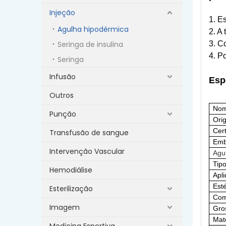
Injeção
1. Es
Agulha hipodérmica
2. A
Seringa de insulina
3. C
4. P
Seringa
Infusão
Esp
Outros
Nom
Punção
Ori
Cert
Transfusão de sangue
Emb
Intervenção Vascular
Agu
Tip
Hemodiálise
Apli
Esté
Esterilização
Com
Imagem
Gro
Mate
Medicina Esportiva