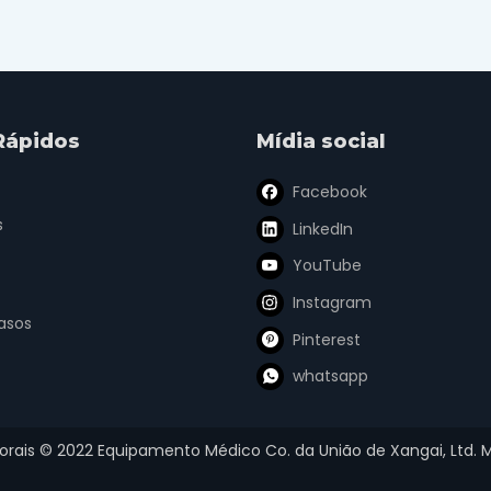
Rápidos
Mídia social
Facebook
s
LinkedIn
YouTube
Instagram
asos
Pinterest
whatsapp
torais ©
2022
Equipamento Médico Co. da União de Xangai, Ltd.
M