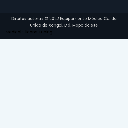
Direitos autorais ©
2022
Equipamento Médico Co. da
União de Xangai, Ltd.
Mapa do site
Medical Silicone Tubing