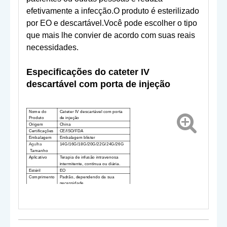
efetivamente a infecção.O produto é esterilizado
por EO e descartável.Você pode escolher o tipo
que mais lhe convier de acordo com suas reais
necessidades.
Especificações do cateter IV
descartável com porta de injeção
Nome do
Cateter IV descartável com porta
Produto
de injeção
Origem
China
Certificações
CE/ISO/FDA
Embalagem
Embalagem blister
Agulha
14G/16G/18G/20G/22G/24G
/26G
Tamanho
Aplicativo
Terapia de infusão intravenosa
intermitente, contínua ou diária.
Estéril
EO
Comprimento
Padrão, dependendo da sua
necessidade
Material
Cateter -
FEP
;Agulha
-- Inoxidável
Avisa
S
solteiro
-
usarem apenas
.R
euse é
proibido
d
en.
S
melhor uso se a
embalagem estiver danificada
.