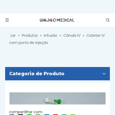
Lar
»
Produtos
»
Infusão
»
Cânula IV
»
Cateter IV
com porta de injeção
Categoria de Produto
compartilhar com: