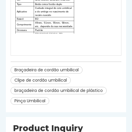
Tipo
Botão único
/ botão duplo
Cuidado integral do coto umbilical
Aplicativo
e do umbigo no nascimento do
recém-nascido
Estéril
EO
49mm
,
51mm
,
55mm
,
58mm
,
Comprimento
etc.
depende da sua necessidade
Grossura
Padrão
EDUCAÇAO FISICA
/
PP
/
Material
abdômen
/ policaprolactama
S
apenas para uso único.A
reutilização é proibida.Interrompa
Avisa
o uso se a embalagem estiver
danificada.
Braçadeira de cordão umbilical
Clipe de cordão umbilical
braçadeira de cordão umbilical de plástico
Pinça Umbilical
Product Inquiry