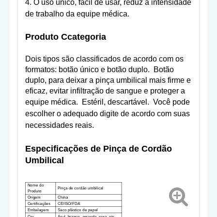
4. O uso único, fácil de usar, reduz a intensidade
de trabalho da equipe médica.
Produto C
categoria
Dois tipos são classificados de acordo com os
formatos: botão único e botão duplo.
Botão
duplo, para deixar a pinça umbilical mais firme e
eficaz, evitar infiltração de sangue e proteger a
equipe médica.
Estéril, descartável.
Você pode
escolher o
adequado
digite de acordo com suas
necessidades reais.
Especificações de
Pinça de Cordão
Umbilical
Nome do
Pinça de cordão umbilical
Produto
Origem
China
Certificações
CE/ISO/FDA
Embalagem
Saco plástico de papel
Cor
Azul, branco, amarelo, rosa, etc.