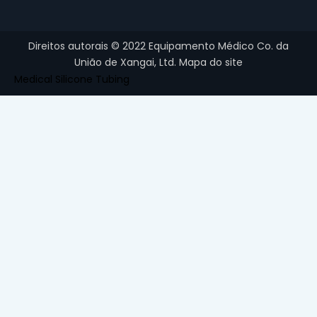
Direitos autorais ©
2022
Equipamento Médico Co. da
União de Xangai, Ltd.
Mapa do site
Medical Silicone Tubing