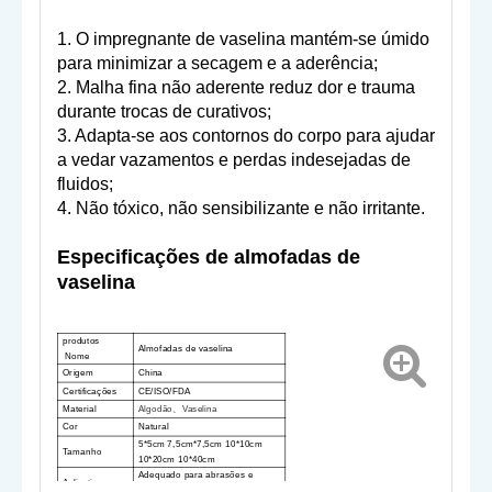
1. O impregnante de vaselina mantém-se úmido
para minimizar a secagem e a aderência;
2. Malha fina não aderente reduz dor e trauma
durante trocas de curativos;
3. Adapta-se aos contornos do corpo para ajudar
a vedar vazamentos e perdas indesejadas de
fluidos;
4. Não tóxico, não sensibilizante e não irritante.
Especificações de almofadas de
vaselina
produtos
Almofadas de vaselina
Nome
Origem
China
Certificações
CE/ISO/FDA
Material
Algodão
Vaselina
、
Cor
Natural
5*5cm 7,5cm*7,5cm 10*10cm
Tamanho
10*20cm 10*40cm
Adequado para abrasões e
Aplicativo
queimaduras