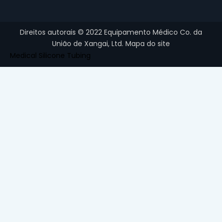
Direitos autorais ©
2022
Equipamento Médico Co. da
União de Xangai, Ltd.
Mapa do site
Medical Silicone Tubing