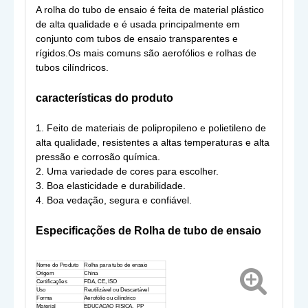
A rolha do tubo de ensaio é feita de material plástico
de alta qualidade e é usada principalmente em
conjunto com tubos de ensaio transparentes e
rígidos.Os mais comuns são aerofólios e rolhas de
tubos cilíndricos.
características do produto
1. Feito de materiais de polipropileno e polietileno de
alta qualidade, resistentes a altas temperaturas e alta
pressão e corrosão química.
2. Uma variedade de cores para escolher.
3. Boa elasticidade e durabilidade.
4. Boa vedação, segura e confiável.
Especificações de
Rolha de tubo de ensaio
Nome do Produto
Rolha para tubo de ensaio
Origem
China
Certificações
FDA, CE, ISO
Uso
Reutilizável ou Descartável
Forma
Aerofólio ou cilíndrico
Material
EDUCAÇAO FISICA, PP