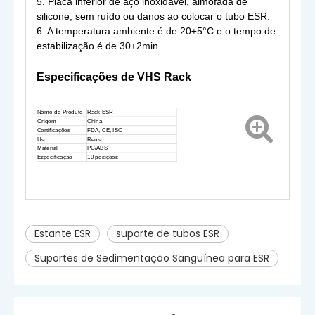
5. Placa inferior de aço inoxidável, almofada de
silicone, sem ruído ou danos ao colocar o tubo ESR.
6. A temperatura ambiente é de 20±5°C e o tempo de
estabilização é de 30±2min.
Especificações de
VHS
Rack
Nome do Produto
Rack ESR
Origem
China
Certificações
FDA, CE, ISO
Uso
Reuso
Material
PC/ABS
Especificação
10 posições
Estante ESR
suporte de tubos ESR
Suportes de Sedimentação Sanguínea para ESR