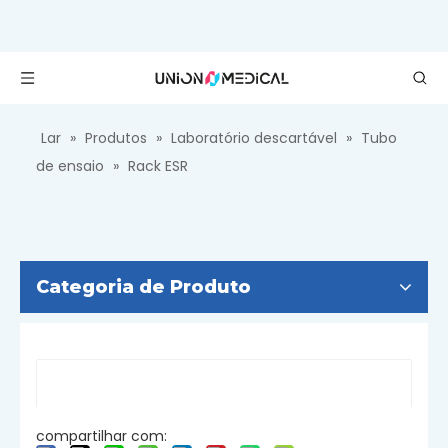
Lar
»
Produtos
»
Laboratório descartável
»
Tubo
de ensaio
»
Rack ESR
Categoria de Produto
compartilhar com: