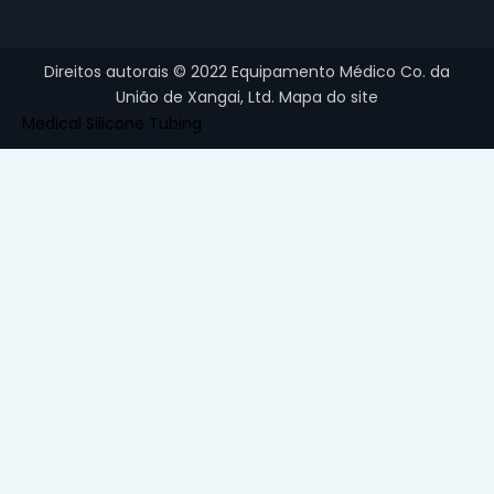
Direitos autorais ©
2022
Equipamento Médico Co. da
União de Xangai, Ltd.
Mapa do site
Medical Silicone Tubing