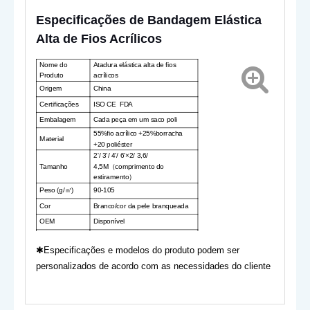
Especificações de Bandagem Elástica
Alta de Fios Acrílicos
Nome do
Atadura elástica alta de fios
Produto
acrílicos
Origem
China
Certificações
ISO CE FDA
Embalagem
Cada peça em um saco poli
55%fio acrílico +25%borracha
Material
+20 poliéster
2'/ 3'/ 4'/ 6'×2/ 3,6/
Tamanho
4,5M
comprimento do
（
estiramento
）
Peso (g/
)
90-105
㎡
Cor
Branco/cor da pele branqueada
OEM
Disponível
Medicina/Primeiros
Uso
socorros/Cuidados de
✱
Especificações e modelos do produto podem ser
saúde/Treinamento
personalizados de acordo com as necessidades do cliente