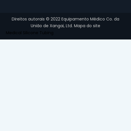
Direitos autorais ©
2022
Equipamento Médico Co. da
União de Xangai, Ltd.
Mapa do site
Medical Silicone Tubing