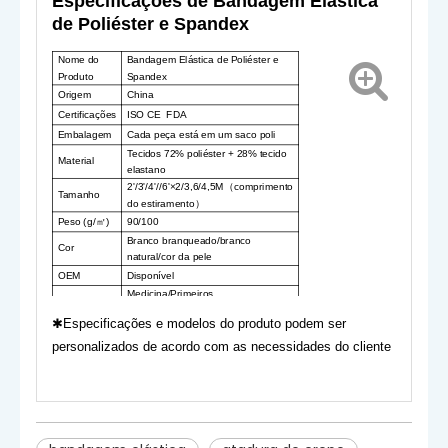
Especificações de Bandagem Elástica
de Poliéster e Spandex
Nome do
Bandagem Elástica de Poliéster e
Produto
Spandex
Origem
China
Certificações
ISO CE FDA
Embalagem
Cada peça está em um saco poli
Tecidos 72% poliéster + 28% tecido
Material
elastano
2
'/3'/4'//6'×2/3,6/4,5M
comprimento
（
Tamanho
do estiramento
）
Peso (g/
)
90/100
㎡
Branco branqueado/branco
Cor
natural/cor da pele
OEM
Disponível
Medicina/Primeiros
Uso
socorros/Cuidados de
✱
Especificações e modelos do produto podem ser
saúde/Treinamento
personalizados de acordo com as necessidades do cliente