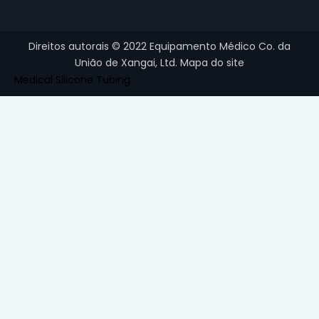
Direitos autorais ©
2022
Equipamento Médico Co. da
União de Xangai, Ltd.
Mapa do site
Medical Silicone Tubing